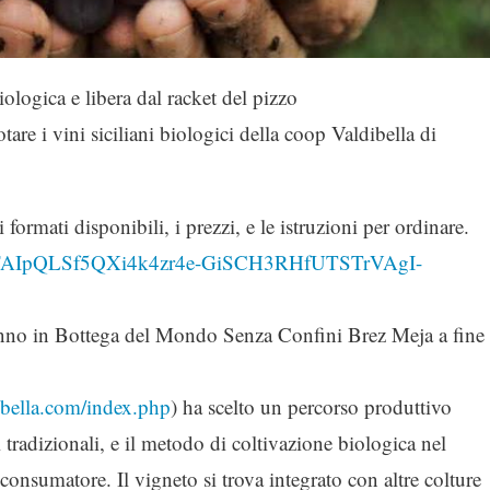
ologica e libera dal racket del pizzo
are i vini siciliani biologici della coop Valdibella di
 formati disponibili, i prezzi, e le istruzioni per ordinare.
/e/1FAIpQLSf5QXi4k4zr4e-GiSCH3RHfUTSTrVAgI-
veranno in Bottega del Mondo Senza Confini Brez Meja a fine
ibella.com/index.php
) ha scelto un percorso produttivo
 tradizionali, e il metodo di coltivazione biologica nel
l consumatore. Il vigneto si trova integrato con altre colture