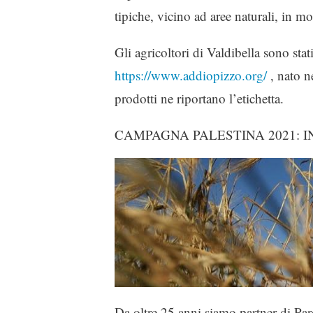
tipiche, vicino ad aree naturali, in m
Gli agricoltori di Valdibella sono sta
https://www.addiopizzo.org/
, nato ne
prodotti ne riportano l’etichetta.
CAMPAGNA PALESTINA 2021: I
Da oltre 25 anni siamo partner di Par