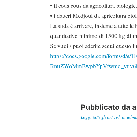
• il cous cous da agricoltura biologi
• i datteri Medjoul da agricoltura bio
La sfida è arrivare, insieme a tutte l
quantitativo minimo di 1500 kg di m
Se vuoi / puoi aderire segui questo l
https://docs.google.com/forms/d/
RnuZWoMmEwpbYpVfwmo_yuy6bT
Pubblicato da
a
Leggi tutti gli articoli di admi