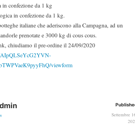
ca in confezione da 1 kg
logica in confezione da 1 kg.
e botteghe italiane che aderiscono alla Campagna, ad un
andorle prenotate e 3000 kg di cous cous.
ink, chiudiamo il pre-ordine il 24/09/2020
e/1FAIpQLSeYcG2YVN-
WPVaeK9pyyFhQ/viewform
dmin
Publishe
Settembre 1
n
202