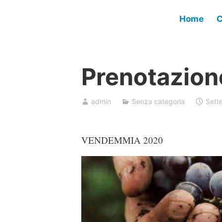
Vai
Home
C
al
contenuto
Prenotazion
admin
Senza categoria
Sett
VENDEMMIA 2020