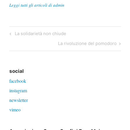
Leggi tutti gli articoli di admin
Navigazione
Previous
La solidarietà non chiude
articoli
Post
Next
La rivoluzione del pomodoro
Post
social
facebook
instagram
newsletter
vimeo