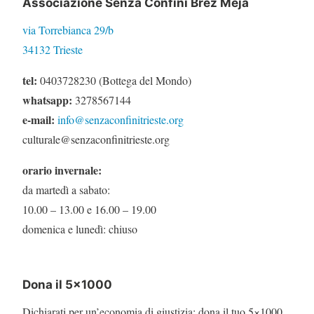
Associazione Senza Confini Brez Meja
via Torrebianca 29/b
34132 Trieste
tel:
0403728230 (Bottega del Mondo)
whatsapp:
3278567144
e-mail:
info@senzaconfinitrieste.org
culturale@senzaconfinitrieste.org
orario invernale:
da martedì a sabato:
10.00 – 13.00 e 16.00 – 19.00
domenica e lunedì: chiuso
Dona il 5×1000
Dichiarati per un’economia di giustizia: dona il tuo 5×1000