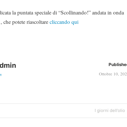
dicata la puntata speciale di “Scollinando!” andata in onda
 che potete riascoltare
cliccando qui
dmin
Publishe
Ottobre 10, 20
n
Next
I giorni dell’olio
Post