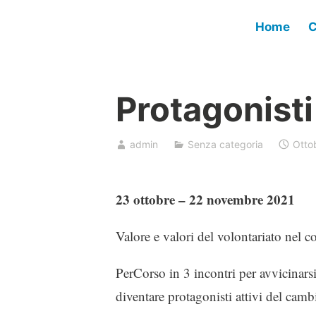
Vai
Home
C
al
contenuto
Protagonist
admin
Senza categoria
Otto
23 ottobre – 22 novembre 2021
Valore e valori del volontariato nel 
PerCorso in 3 incontri per avvicinarsi
diventare protagonisti attivi del cam