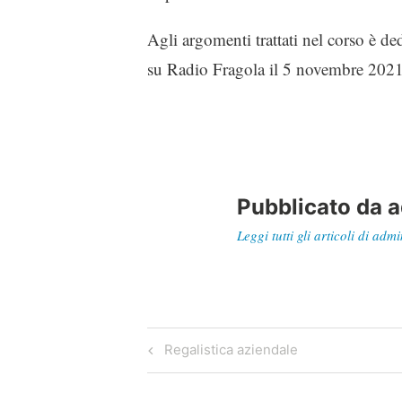
Agli argomenti trattati nel corso è de
su Radio Fragola il 5 novembre 2021,
Pubblicato da
a
Leggi tutti gli articoli di admi
Navigazione
Previous
Regalistica aziendale
Post
articoli