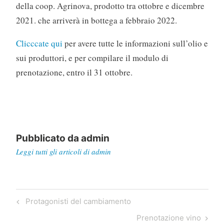
della coop. Agrinova, prodotto tra ottobre e dicembre
2021. che arriverà in bottega a febbraio 2022.
Clicccate qui
per avere tutte le informazioni sull’olio e
sui produttori, e per compilare il modulo di
prenotazione, entro il 31 ottobre.
Pubblicato da
admin
Leggi tutti gli articoli di admin
Navigazione
Previous
Protagonisti del cambiamento
articoli
Post
Next
Prenotazione vino